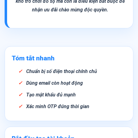
kho trò chơi đồ sộ mà còn là điều kiện bắt buộc để
nhận ưu đãi chào mừng độc quyền.
Tóm tắt nhanh
Chuẩn bị số điện thoại chính chủ
Dùng email còn hoạt động
Tạo mật khẩu đủ mạnh
Xác minh OTP đúng thời gian