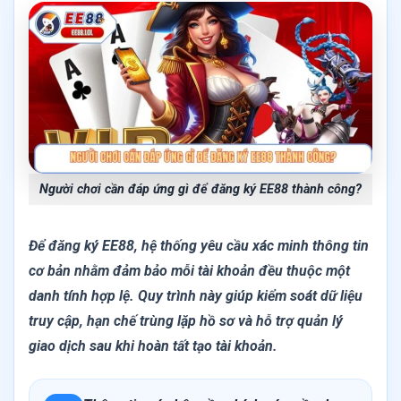
Người chơi cần đáp ứng gì để đăng ký EE88 thành công?
Để đăng ký EE88, hệ thống yêu cầu xác minh thông tin
cơ bản nhằm đảm bảo mỗi tài khoản đều thuộc một
danh tính hợp lệ. Quy trình này giúp kiểm soát dữ liệu
truy cập, hạn chế trùng lặp hồ sơ và hỗ trợ quản lý
giao dịch sau khi hoàn tất tạo tài khoản.