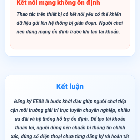
Kết nối mạng không ổn định
Thao tác trên thiết bị có kết nối yếu có thể khiến
dữ liệu gửi lên hệ thống bị gián đoạn. Người chơi
nên dùng mạng ổn định trước khi tạo tài khoản.
Kết luận
Đăng ký EE88
là bước khởi đầu giúp người chơi tiếp
cận môi trường giải trí trực tuyến chuyên nghiệp, nhiều
ưu đãi và hệ thống hỗ trợ ổn định. Để tạo tài khoản
thuận lợi, người dùng nên chuẩn bị thông tin chính
xác, dùng số điện thoại chưa từng đăng ký và hoàn tất