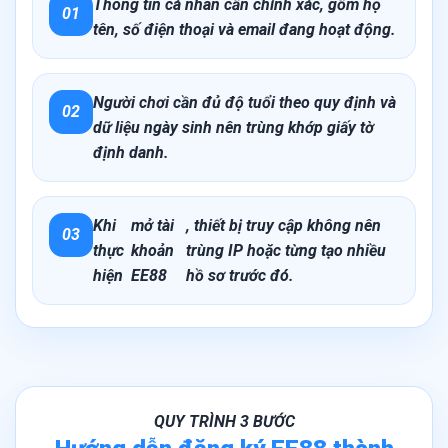
Thông tin cá nhân cần chính xác, gồm họ
01
tên, số điện thoại và email đang hoạt động.
Người chơi cần đủ độ tuổi theo quy định và
02
dữ liệu ngày sinh nên trùng khớp giấy tờ
định danh.
Khi
mở tài
, thiết bị truy cập không nên
03
thực
khoản
trùng IP hoặc từng tạo nhiều
hiện
EE88
hồ sơ trước đó.
QUY TRÌNH 3 BƯỚC