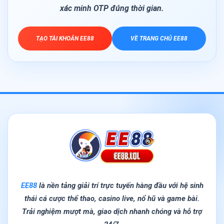
xác minh OTP đúng thời gian.
TẠO TÀI KHOẢN EE88
VỀ TRANG CHỦ EE88
EE88
là nền tảng giải trí trực tuyến hàng đầu với hệ sinh
thái cá cược thể thao, casino live, nổ hũ và game bài.
Trải nghiệm mượt mà, giao dịch nhanh chóng và hỗ trợ