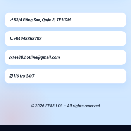
📍 53/4 Bông Sao, Quận 8, TP.HCM
📞 +84948368702
✉️
ee88.hotline@gmail.com
⏰ Hỗ trợ 24/7
© 2026 EE88.LOL – All rights reserved