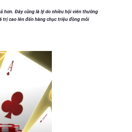
ả hơn. Đây cũng là lý do nhiều hội viên thường
 trị cao lên đến hàng chục triệu đồng mỗi