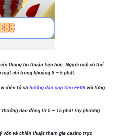
ếm thông tin thuận tiện hơn. Người mới có thể
o mật chỉ trong khoảng 3 – 5 phút.
ví điện tử và
hướng dẫn nạp tiền EE88
với từng
rút thưởng dao động từ 5 – 15 phút tùy phương
ý vốn và chiến thuật tham gia casino trực