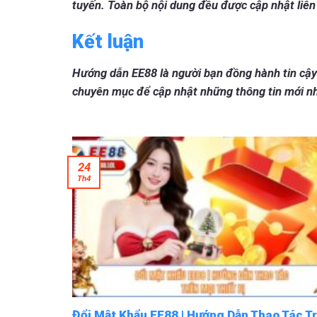
tuyến. Toàn bộ nội dung đều được cập nhật liên
Kết luận
Hướng dẫn EE88
là người bạn đồng hành tin cậy 
chuyên mục để cập nhật những thông tin mới nhấ
24
Th4
Đổi Mật Khẩu EE88 | Hướng Dẫn Thao Tác T