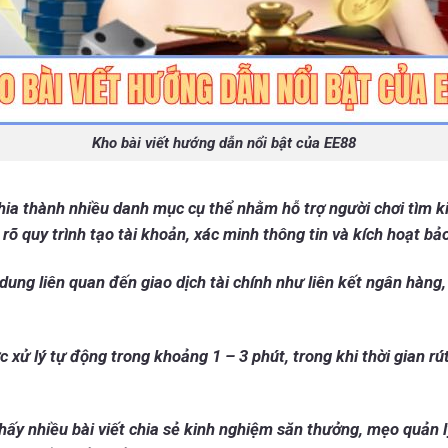
Kho bài viết hướng dẫn nổi bật của EE88
a thành nhiều danh mục cụ thể nhằm hỗ trợ người chơi tìm ki
rõ quy trình tạo tài khoản, xác minh thông tin và kích hoạt bả
ung liên quan đến giao dịch tài chính như liên kết ngân hàng, 
c xử lý tự động trong khoảng 1 – 3 phút, trong khi thời gian 
thấy nhiều bài viết chia sẻ kinh nghiệm săn thưởng, mẹo quản l