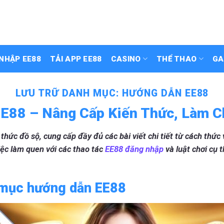
NHẬP EE88
TẢI APP EE88
CASINO
THỂ THAO
GA
LƯU TRỮ DANH MỤC:
HƯỚNG DẪN EE88
E88 – Nâng Cấp Kiến Thức, Làm C
i thức đồ sộ, cung cấp đầy đủ các bài viết chi tiết từ cách th
iệc làm quen với các thao tác
EE88 đăng nhập
và luật chơi cụ t
 mục hướng dẫn EE88