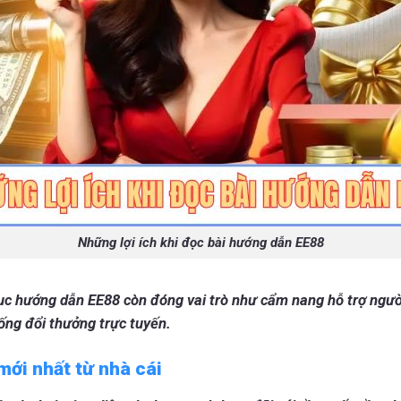
Những lợi ích khi đọc bài hướng dẫn EE88
c hướng dẫn EE88 còn đóng vai trò như cẩm nang hỗ trợ người
ống đổi thưởng trực tuyến.
mới nhất từ nhà cái