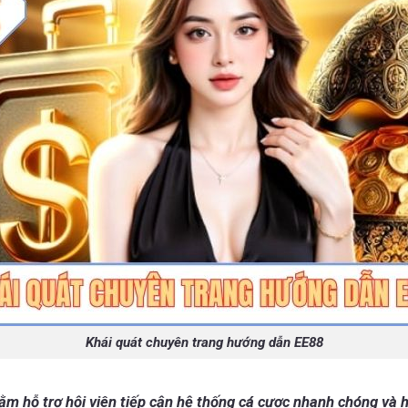
Khái quát chuyên trang hướng dẫn EE88
 hỗ trợ hội viên tiếp cận hệ thống cá cược nhanh chóng và h