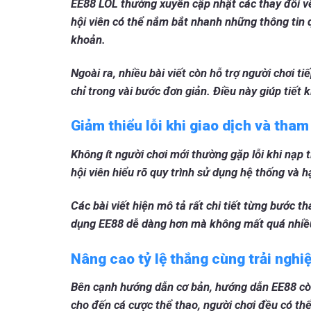
EE88 LOL thường xuyên cập nhật các thay đổi về
hội viên có thể nắm bắt nhanh những thông tin q
khoản.
Ngoài ra, nhiều bài viết còn hỗ trợ người chơi 
chỉ trong vài bước đơn giản. Điều này giúp tiết 
Giảm thiểu lỗi khi giao dịch và tham
Không ít người chơi mới thường gặp lỗi khi nạp 
hội viên hiểu rõ quy trình sử dụng hệ thống và hạ
Các bài viết hiện mô tả rất chi tiết từng bước t
dụng EE88 dễ dàng hơn mà không mất quá nhiều 
Nâng cao tỷ lệ thắng cùng trải nghi
Bên cạnh hướng dẫn cơ bản, hướng dẫn EE88 còn c
cho đến cá cược thể thao, người chơi đều có t