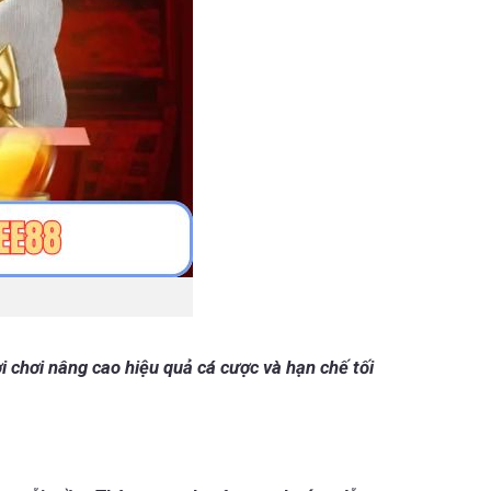
 chơi nâng cao hiệu quả cá cược và hạn chế tối