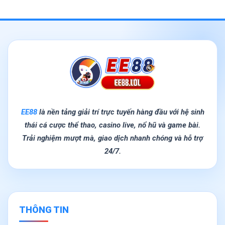
EE88
là nền tảng giải trí trực tuyến hàng đầu với hệ sinh
thái cá cược thể thao, casino live, nổ hũ và game bài.
Trải nghiệm mượt mà, giao dịch nhanh chóng và hỗ trợ
24/7.
THÔNG TIN