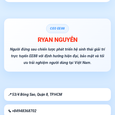
CEO EE88
RYAN NGUYỄN
Người đứng sau chiến lược phát triển hệ sinh thái giải trí
trực tuyến EE88 với định hướng hiện đại, bảo mật và tối
ưu trải nghiệm người dùng tại Việt Nam.
📍 53/4 Bông Sao, Quận 8, TP.HCM
📞 +84948368702