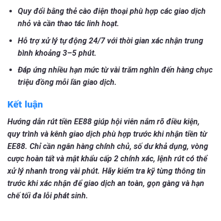
Quy đổi bằng thẻ cào điện thoại phù hợp các giao dịch
nhỏ và cần thao tác linh hoạt.
Hỗ trợ xử lý tự động 24/7 với thời gian xác nhận trung
bình khoảng 3–5 phút.
Đáp ứng nhiều hạn mức từ vài trăm nghìn đến hàng chục
triệu đồng mỗi lần giao dịch.
Kết luận
Hướng dẫn rút tiền EE88
giúp hội viên nắm rõ điều kiện,
quy trình và kênh giao dịch phù hợp trước khi nhận tiền từ
EE88. Chỉ cần ngân hàng chính chủ, số dư khả dụng, vòng
cược hoàn tất và mật khẩu cấp 2 chính xác, lệnh rút có thể
xử lý nhanh trong vài phút. Hãy kiểm tra kỹ từng thông tin
trước khi xác nhận để giao dịch an toàn, gọn gàng và hạn
chế tối đa lỗi phát sinh.