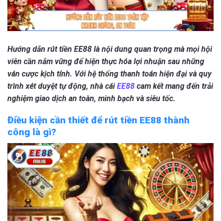
Hướng dẫn rút tiền EE88
là nội dung quan trọng mà mọi hội
viên cần nắm vững để hiện thực hóa lợi nhuận sau những
ván cược kịch tính. Với hệ thống thanh toán hiện đại và quy
trình xét duyệt tự động, nhà cái
EE88
cam kết mang đến trải
nghiệm giao dịch an toàn, minh bạch và siêu tốc.
Điều kiện cần thiết để rút tiền EE88 thành
công là gì?