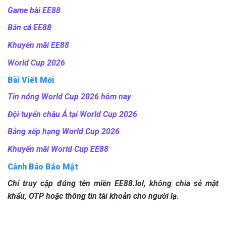
Game bài EE88
Bắn cá EE88
Khuyến mãi EE88
World Cup 2026
Bài Viết Mới
Tin nóng World Cup 2026 hôm nay
Đội tuyển châu Á tại World Cup 2026
Bảng xếp hạng World Cup 2026
Khuyến mãi World Cup EE88
Cảnh Báo Bảo Mật
Chỉ truy cập đúng tên miền EE88.lol, không chia sẻ mật
khẩu, OTP hoặc thông tin tài khoản cho người lạ.