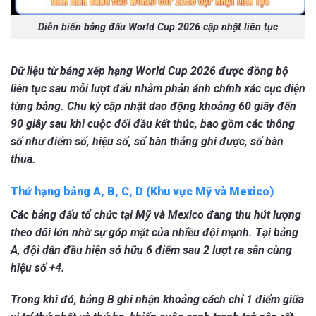
Diễn biến bảng đấu World Cup 2026 cập nhật liên tục
Dữ liệu từ bảng xếp hạng World Cup 2026 được đồng bộ
liên tục sau mỗi lượt đấu nhằm phản ánh chính xác cục diện
từng bảng. Chu kỳ cập nhật dao động khoảng 60 giây đến
90 giây sau khi cuộc đối đầu kết thúc, bao gồm các thông
số như điểm số, hiệu số, số bàn thắng ghi được, số bàn
thua.
Thứ hạng bảng A, B, C, D (Khu vực Mỹ và Mexico)
Các bảng đấu tổ chức tại Mỹ và Mexico đang thu hút lượng
theo dõi lớn nhờ sự góp mặt của nhiều đội mạnh. Tại bảng
A, đội dẫn đầu hiện sở hữu 6 điểm sau 2 lượt ra sân cùng
hiệu số +4.
Trong khi đó, bảng B ghi nhận khoảng cách chỉ 1 điểm giữa