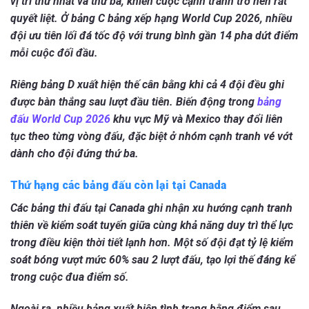
vị trí thứ nhất và thứ ba, khiến cuộc cạnh tranh trở nên rất
quyết liệt. Ở bảng C bảng xếp hạng World Cup 2026, nhiều
đội ưu tiên lối đá tốc độ với trung bình gần 14 pha dứt điểm
mỗi cuộc đối đầu.
Riêng bảng D xuất hiện thế cân bằng khi cả 4 đội đều ghi
được bàn thắng sau lượt đầu tiên. Biến động trong
bảng
đấu World Cup 2026
khu vực Mỹ và Mexico thay đổi liên
tục theo từng vòng đấu, đặc biệt ở nhóm cạnh tranh vé vớt
dành cho đội đứng thứ ba.
Thứ hạng các bảng đấu còn lại tại Canada
Các bảng thi đấu tại Canada ghi nhận xu hướng cạnh tranh
thiên về kiểm soát tuyến giữa cùng khả năng duy trì thể lực
trong điều kiện thời tiết lạnh hơn. Một số đội đạt tỷ lệ kiểm
soát bóng vượt mức 60% sau 2 lượt đấu, tạo lợi thế đáng kể
trong cuộc đua điểm số.
Ngoài ra, nhiều bảng xuất hiện tình trạng bằng điểm sau