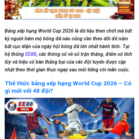
Bảng xếp hạng World Cup 2026
là dữ liệu then chốt mà bất
kỳ người hâm mộ bóng đá nào cũng cần theo dõi để nắm
bắt cục diện của ngày hội bóng đá lớn nhất hành tinh. Tại
hệ thống
EE88
, các thông số về số trận thắng, điểm số tích
lũy và hiệu số bàn thắng bại của các đội tuyển được cập
nhật theo thời gian thực ngay sau mỗi tiếng còi mãn cuộc.
Thể thức bảng xếp hạng World Cup 2026 – Có
gì mới với 48 đội?