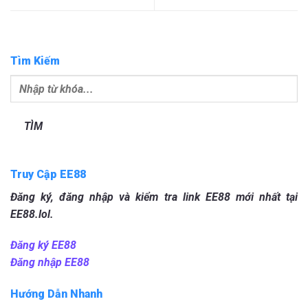
Tìm Kiếm
TÌM
Truy Cập EE88
Đăng ký, đăng nhập và kiểm tra link EE88 mới nhất tại
EE88.lol.
Đăng ký EE88
Đăng nhập EE88
Hướng Dẫn Nhanh