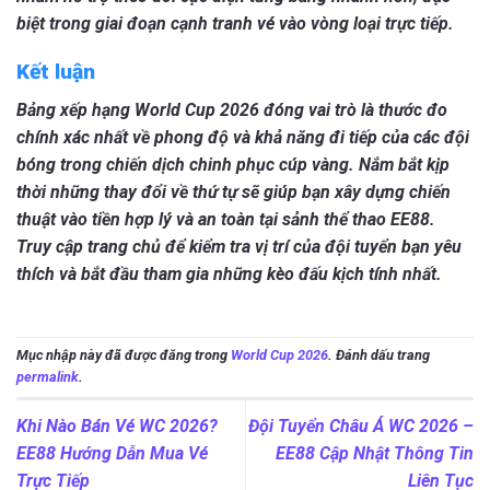
biệt trong giai đoạn cạnh tranh vé vào vòng loại trực tiếp.
Kết luận
Bảng xếp hạng World Cup 2026
đóng vai trò là thước đo
chính xác nhất về phong độ và khả năng đi tiếp của các đội
bóng trong chiến dịch chinh phục cúp vàng. Nắm bắt kịp
thời những thay đổi về thứ tự sẽ giúp bạn xây dựng chiến
thuật vào tiền hợp lý và an toàn tại sảnh thể thao EE88.
Truy cập trang chủ để kiểm tra vị trí của đội tuyển bạn yêu
thích và bắt đầu tham gia những kèo đấu kịch tính nhất.
Mục nhập này đã được đăng trong
World Cup 2026
. Đánh dấu trang
permalink
.
Khi Nào Bán Vé WC 2026?
Đội Tuyển Châu Á WC 2026 –
EE88 Hướng Dẫn Mua Vé
EE88 Cập Nhật Thông Tin
Trực Tiếp
Liên Tục