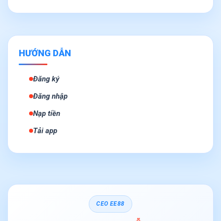
HƯỚNG DẪN
Đăng ký
Đăng nhập
Nạp tiền
Tải app
CEO EE88