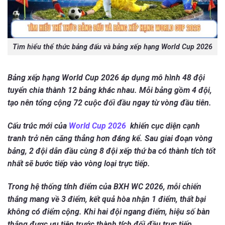
Tìm hiểu thể thức bảng đấu và bảng xếp hạng World Cup 2026
Bảng xếp hạng World Cup 2026 áp dụng mô hình 48 đội
tuyển chia thành 12 bảng khác nhau. Mỗi bảng gồm 4 đội,
tạo nên tổng cộng 72 cuộc đối đầu ngay từ vòng đầu tiên.
Cấu trúc mới của
World Cup 2026
khiến cục diện cạnh
tranh trở nên căng thẳng hơn đáng kể. Sau giai đoạn vòng
bảng, 2 đội dẫn đầu cùng 8 đội xếp thứ ba có thành tích tốt
nhất sẽ bước tiếp vào vòng loại trực tiếp.
Trong hệ thống tính điểm của
BXH WC 2026
, mỗi chiến
thắng mang về 3 điểm, kết quả hòa nhận 1 điểm, thất bại
không có điểm cộng. Khi hai đội ngang điểm, hiệu số bàn
thắng được ưu tiên trước thành tích đối đầu trực tiếp.