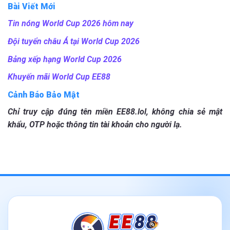
Bài Viết Mới
Tin nóng World Cup 2026 hôm nay
Đội tuyển châu Á tại World Cup 2026
Bảng xếp hạng World Cup 2026
Khuyến mãi World Cup EE88
Cảnh Báo Bảo Mật
Chỉ truy cập đúng tên miền EE88.lol, không chia sẻ mật
khẩu, OTP hoặc thông tin tài khoản cho người lạ.