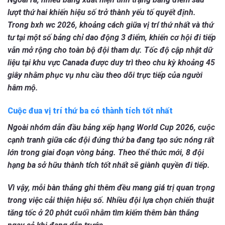
lượt thứ hai khiến hiệu số trở thành yếu tố quyết định.
Trong
bxh wc 2026
, khoảng cách giữa vị trí thứ nhất và thứ
tư tại một số bảng chỉ dao động 3 điểm, khiến cơ hội đi tiếp
vẫn mở rộng cho toàn bộ đội tham dự. Tốc độ cập nhật dữ
liệu tại khu vực Canada được duy trì theo chu kỳ khoảng 45
giây nhằm phục vụ nhu cầu theo dõi trực tiếp của người
hâm mộ.
Cuộc đua vị trí thứ ba có thành tích tốt nhất
Ngoài nhóm dẫn đầu bảng xếp hạng World Cup 2026, cuộc
cạnh tranh giữa các đội đứng thứ ba đang tạo sức nóng rất
lớn trong giai đoạn vòng bảng. Theo thể thức mới, 8 đội
hạng ba sở hữu thành tích tốt nhất sẽ giành quyền đi tiếp.
Vì vậy, mỗi bàn thắng ghi thêm đều mang giá trị quan trọng
trong việc cải thiện hiệu số. Nhiều đội lựa chọn chiến thuật
tăng tốc ở 20 phút cuối nhằm tìm kiếm thêm bàn thắng