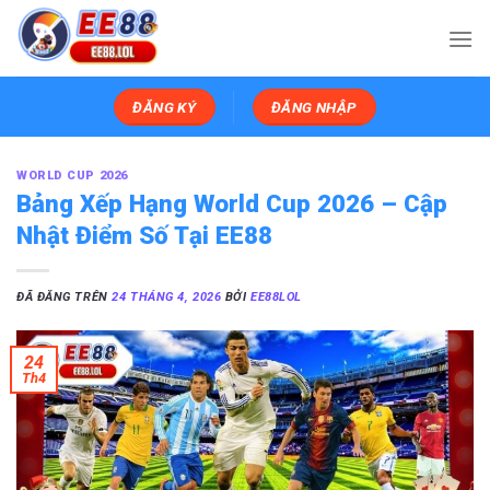
Chuyển
đến
nội
dung
ĐĂNG KÝ
ĐĂNG NHẬP
WORLD CUP 2026
Bảng Xếp Hạng World Cup 2026 – Cập
Nhật Điểm Số Tại EE88
ĐÃ ĐĂNG TRÊN
24 THÁNG 4, 2026
BỞI
EE88LOL
24
Th4