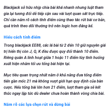
Blackjack sở hữu nhịp chia bài khá nhanh nhưng luật tham
gia lại tương đối dễ tiếp cận sau vài lượt quan sát trực tiếp.
Chỉ cần nắm rõ cách tính điểm cùng thao tác rút bài cơ bản,
quá trình theo dõi thường trở nên logic hơn đáng kể.
Hiểu cách tính điểm
Trong blackjack EE88, các lá bài từ 2 đến 10 giữ nguyên giá
trị hiển thị còn J, Q, K đều được quy đổi thành 10 điểm.
Riêng quân A linh hoạt giữa 1 hoặc 11 điểm tùy tình huống
xuất hiện nhằm tối ưu tổng bài hiện tại.
Mục tiêu quan trọng nhất nằm ở khả năng đưa tổng điểm
tiến gần mốc 21 mà không vượt giới hạn quy định của bàn
cược. Nếu tổng bài lớn hơn 21 điểm, lượt tham gia sẽ kết
thúc ngay lập tức dù dealer chưa hoàn thành vòng chia bài.
Nắm rõ các lựa chọn rút và dừng bài