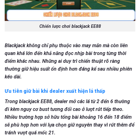
Chiến lược chơi blackjack EE88
Blackjack không chỉ phụ thuộc vào may mắn mà còn liên
quan khá lớn đến khả năng đọc nhịp bài trong từng thời
điểm khác nhau. Những ai duy trì chiến thuật rõ ràng
thường giữ hiệu suất ổn định hơn đáng kể sau nhiều phiên
kéo dài.
Ưu tiên giữ bài khi dealer xuất hiện lá thấp
Trong blackjack EE88, dealer mở các lá từ 2 đến 6 thường
đi kèm nguy cơ bust tương đối cao ở lượt rút tiếp theo.
Nhiều trường hợp sở hữu tổng bài khoảng 16 đến 18 điểm
sẽ phù hợp hơn với lựa chọn giữ nguyên thay vì rút thêm để
tránh vượt quá mốc 21.