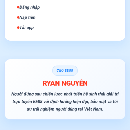
Đăng nhập
Nạp tiền
Tải app
CEO EE88
RYAN NGUYỄN
Người đứng sau chiến lược phát triển hệ sinh thái giải trí
trực tuyến EE88 với định hướng hiện đại, bảo mật và tối
ưu trải nghiệm người dùng tại Việt Nam.