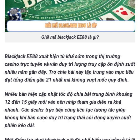
Giải mã blackjack EE88 là gì?
Blackjack EE88 xuất hiện từ khá sớm trong thị trường
casino trực tuyến và vẫn duy trì lượng truy cập ổn định suốt
nhiều năm gần đây. Trò chia bài này tập trung vào mục tiêu
đạt tổng điểm gần 21 nhất mà không vượt mốc quy định.
Nhiều bàn hiện cập nhật tốc độ chia bài trung bình khoảng
12 đến 15 giây mỗi ván nên nhịp tham gia diễn ra khá
nhanh. Các dealer trực tiếp cũng liên tục tương tác giúp
không khí bàn cược duy trì trạng thái sôi động xuyên suốt
phiên kéo dài.
Một điểm
trò chơi blackjack
giữ độ phổ biến cao nằm ở tỷ lệ