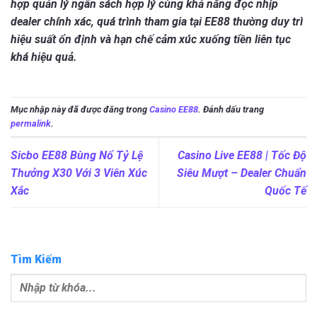
hợp quản lý ngân sách hợp lý cùng khả năng đọc nhịp
dealer chính xác, quá trình tham gia tại EE88 thường duy trì
hiệu suất ổn định và hạn chế cảm xúc xuống tiền liên tục
khá hiệu quả.
Mục nhập này đã được đăng trong
Casino EE88
. Đánh dấu trang
permalink
.
Sicbo EE88 Bùng Nổ Tỷ Lệ
Casino Live EE88 | Tốc Độ
Thưởng X30 Với 3 Viên Xúc
Siêu Mượt – Dealer Chuẩn
Xắc
Quốc Tế
Tìm Kiếm