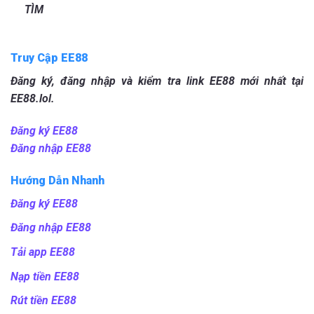
TÌM
Truy Cập EE88
Đăng ký, đăng nhập và kiểm tra link EE88 mới nhất tại
EE88.lol.
Đăng ký EE88
Đăng nhập EE88
Hướng Dẫn Nhanh
Đăng ký EE88
Đăng nhập EE88
Tải app EE88
Nạp tiền EE88
Rút tiền EE88