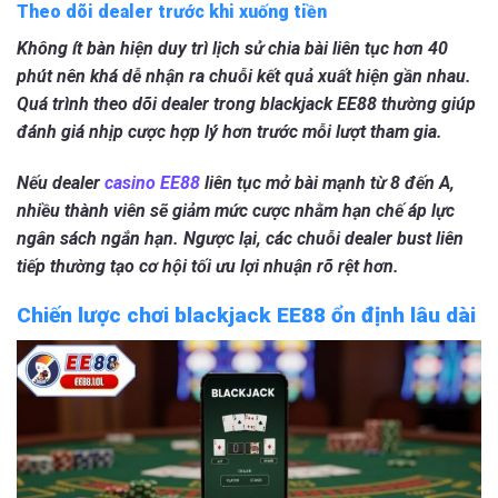
Theo dõi dealer trước khi xuống tiền
Không ít bàn hiện duy trì lịch sử chia bài liên tục hơn 40
phút nên khá dễ nhận ra chuỗi kết quả xuất hiện gần nhau.
Quá trình theo dõi dealer trong blackjack EE88 thường giúp
đánh giá nhịp cược hợp lý hơn trước mỗi lượt tham gia.
Nếu dealer
casino EE88
liên tục mở bài mạnh từ 8 đến A,
nhiều thành viên sẽ giảm mức cược nhằm hạn chế áp lực
ngân sách ngắn hạn. Ngược lại, các chuỗi dealer bust liên
tiếp thường tạo cơ hội tối ưu lợi nhuận rõ rệt hơn.
Chiến lược chơi blackjack EE88 ổn định lâu dài