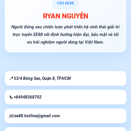
CEO EE88
RYAN NGUYỄN
Người đứng sau chiến lược phát triển hệ sinh thái giải trí
trực tuyến EE88 với định hướng hiện đại, bảo mật và tối
ưu trải nghiệm người dùng tại Việt Nam.
📍 53/4 Bông Sao, Quận 8, TP.HCM
📞 +84948368702
✉️
ee88.hotline@gmail.com