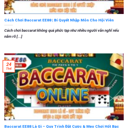
Cách Chơi Baccarat EE88 | Bí Quyết Nhập Môn Cho Hội Viên
Cách chơi baccarat không quá phức tạp như nhiều người vẫn nghĩ nếu
nắm rõ [...]
24
Th4
Baccarat EE88 Là Gì – Quy Trình Đặt Cược & Mẹo Chơi Hốt Bạc