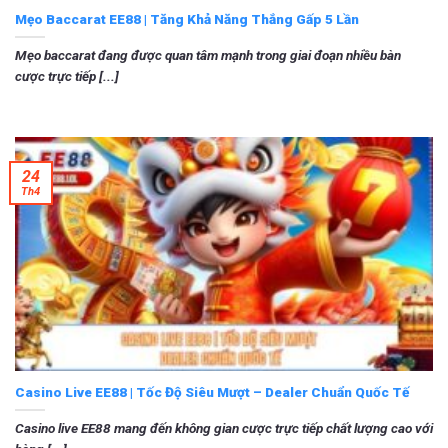
Mẹo Baccarat EE88 | Tăng Khả Năng Thắng Gấp 5 Lần
Mẹo baccarat đang được quan tâm mạnh trong giai đoạn nhiều bàn
cược trực tiếp [...]
24
Th4
Casino Live EE88 | Tốc Độ Siêu Mượt – Dealer Chuẩn Quốc Tế
Casino live EE88 mang đến không gian cược trực tiếp chất lượng cao với