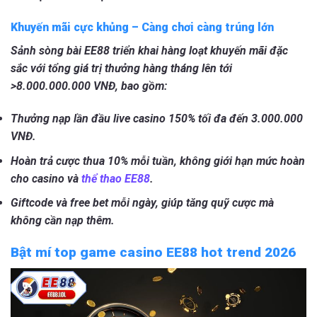
Khuyến mãi cực khủng – Càng chơi càng trúng lớn
Sảnh sòng bài EE88 triển khai hàng loạt khuyến mãi đặc
sắc với tổng giá trị thưởng hàng tháng lên tới
>8.000.000.000 VNĐ, bao gồm:
Thưởng nạp lần đầu live casino 150% tối đa đến 3.000.000
VNĐ.
Hoàn trả cược thua 10% mỗi tuần, không giới hạn mức hoàn
cho casino và
thể thao EE88
.
Giftcode và free bet mỗi ngày, giúp tăng quỹ cược mà
không cần nạp thêm.
Bật mí top game casino EE88 hot trend 2026