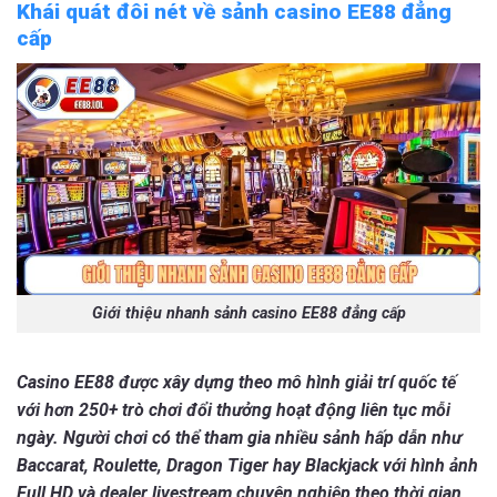
Khái quát đôi nét về sảnh casino EE88 đẳng
cấp
Giới thiệu nhanh sảnh casino EE88 đẳng cấp
Casino EE88 được xây dựng theo mô hình giải trí quốc tế
với hơn 250+ trò chơi đổi thưởng hoạt động liên tục mỗi
ngày. Người chơi có thể tham gia nhiều sảnh hấp dẫn như
Baccarat, Roulette, Dragon Tiger hay Blackjack với hình ảnh
Full HD và dealer livestream chuyên nghiệp theo thời gian