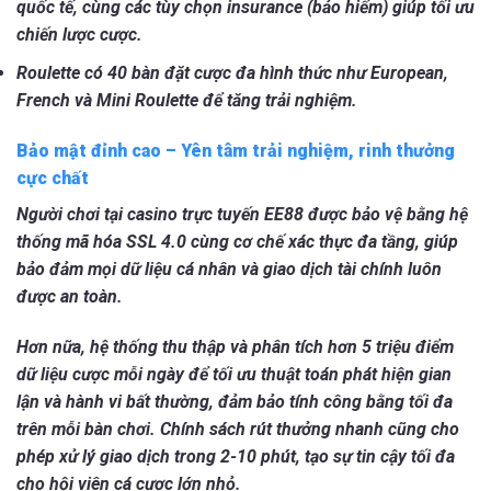
quốc tế, cùng các tùy chọn insurance (bảo hiểm) giúp tối ưu
chiến lược cược.
Roulette có 40 bàn đặt cược đa hình thức như European,
French và Mini Roulette để tăng trải nghiệm.
Bảo mật đỉnh cao – Yên tâm trải nghiệm, rinh thưởng
cực chất
Người chơi tại casino trực tuyến EE88 được bảo vệ bằng hệ
thống mã hóa SSL 4.0 cùng cơ chế xác thực đa tầng, giúp
bảo đảm mọi dữ liệu cá nhân và giao dịch tài chính luôn
được an toàn.
Hơn nữa, hệ thống thu thập và phân tích hơn 5 triệu điểm
dữ liệu cược mỗi ngày để tối ưu thuật toán phát hiện gian
lận và hành vi bất thường, đảm bảo tính công bằng tối đa
trên mỗi bàn chơi. Chính sách rút thưởng nhanh cũng cho
phép xử lý giao dịch trong 2-10 phút, tạo sự tin cậy tối đa
cho hội viên cá cược lớn nhỏ.