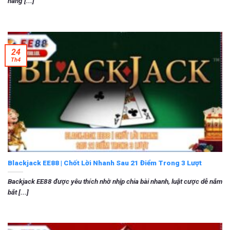
hàng [...]
24
Th4
Blackjack EE88 | Chốt Lời Nhanh Sau 21 Điểm Trong 3 Lượt
Backjack EE88 được yêu thích nhờ nhịp chia bài nhanh, luật cược dễ nắm
bắt [...]