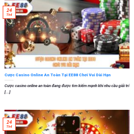
24
Th4
Cược Casino Online An Toàn Tại EE88 Chơi Vui Dài Hạn
Cược casino online an toàn đang được tìm kiếm mạnh khi nhu cầu giải trí
[...]
24
Th4