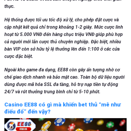
thực.
Hệ thống được tối ưu tốc độ xử lý, cho phép đặt cược và
cập nhật kết quả chỉ trong khoảng 1-2 giây. Mức cược linh
hoạt từ 5.000 VNĐ đến hàng chục triệu VNĐ giúp phù hợp
cả người mới lẫn cược thủ chuyên nghiệp. Đặc biệt, nhiều
bàn VIP còn sở hữu tỷ lệ thưởng lên đến 1:100 ở các cửa
cược đặc biệt.
Ngoài kho game đa dạng, EE88 còn gây ấn tượng nhờ cơ
chế giao dịch nhanh và bảo mật cao. Toàn bộ dữ liệu người
dùng được mã hóa SSL đa tầng, hỗ trợ nạp tiền tự động
24/7 và rút thưởng trung bình chỉ từ 5-10 phút.
Casino EE88 có gì mà khiến bet thủ “mê như
điếu đổ” đến vậy?