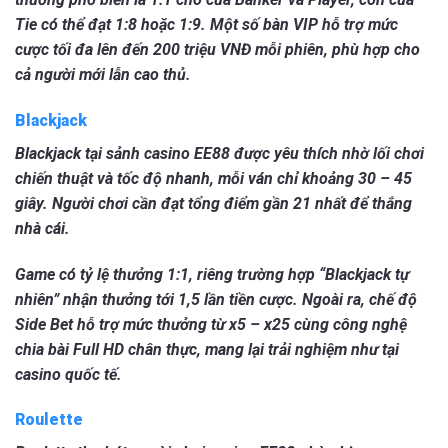
Tie có thể đạt 1:8 hoặc 1:9. Một số bàn VIP hỗ trợ mức
cược tối đa lên đến 200 triệu VNĐ mỗi phiên, phù hợp cho
cả người mới lẫn cao thủ.
Blackjack
Blackjack tại sảnh casino EE88 được yêu thích nhờ lối chơi
chiến thuật và tốc độ nhanh, mỗi ván chỉ khoảng 30 – 45
giây. Người chơi cần đạt tổng điểm gần 21 nhất để thắng
nhà cái.
Game có tỷ lệ thưởng 1:1, riêng trường hợp “Blackjack tự
nhiên” nhận thưởng tới 1,5 lần tiền cược. Ngoài ra, chế độ
Side Bet hỗ trợ mức thưởng từ x5 – x25 cùng công nghệ
chia bài Full HD chân thực, mang lại trải nghiệm như tại
casino quốc tế.
Roulette