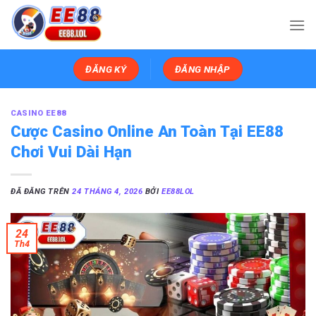
Chuyển
đến
nội
dung
ĐĂNG KÝ
ĐĂNG NHẬP
CASINO EE88
Cược Casino Online An Toàn Tại EE88
Chơi Vui Dài Hạn
ĐÃ ĐĂNG TRÊN
24 THÁNG 4, 2026
BỞI
EE88LOL
24
Th4