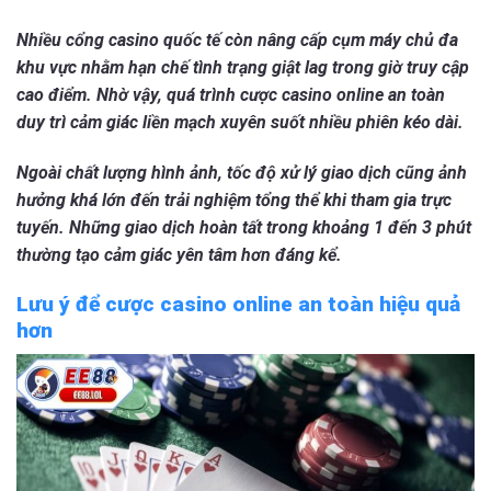
Nhiều cổng casino quốc tế còn nâng cấp cụm máy chủ đa
khu vực nhằm hạn chế tình trạng giật lag trong giờ truy cập
cao điểm. Nhờ vậy, quá trình cược casino online an toàn
duy trì cảm giác liền mạch xuyên suốt nhiều phiên kéo dài.
Ngoài chất lượng hình ảnh, tốc độ xử lý giao dịch cũng ảnh
hưởng khá lớn đến trải nghiệm tổng thể khi tham gia trực
tuyến. Những giao dịch hoàn tất trong khoảng 1 đến 3 phút
thường tạo cảm giác yên tâm hơn đáng kể.
Lưu ý để cược casino online an toàn hiệu quả
hơn