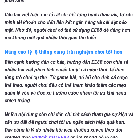
phát sinh.
Các bài viết hiện mô tả rất chi tiết từng bước thao tác, từ xác
minh tài khoản cho đến liên kết ngân hàng và cài đặt bảo
mật. Nhờ đó, người chơi có thể sử dụng EE88 dễ dàng hơn
mà không mất quá nhiều thời gian tìm hiểu.
Nâng cao tỷ lệ thắng cùng trải nghiệm chơi tốt hơn
Bên cạnh hướng dẫn cơ bản, hướng dẫn EE88 còn chia sẻ
nhiều bài viết phân tích chiến thuật cá cược thực tế theo
từng trò chơi cụ thể. Từ game bài, nổ hũ cho đến cá cược
thể thao, người chơi đều có thể tham khảo thêm các mẹo
quản lý vốn và đọc xu hướng cược nhằm tối ưu khả năng
chiến thắng.
Nhiều nội dung còn chỉ dẫn chi tiết cách tham gia sự kiện và
săn ưu đãi để người chơi tối ưu ngân sách hiệu quả hơn.
Đây cũng là lý do nhiều hội viên thường xuyên theo dõi
chuyên mục
khuyến mãi EE88
nhằm không bỏ lỡ các