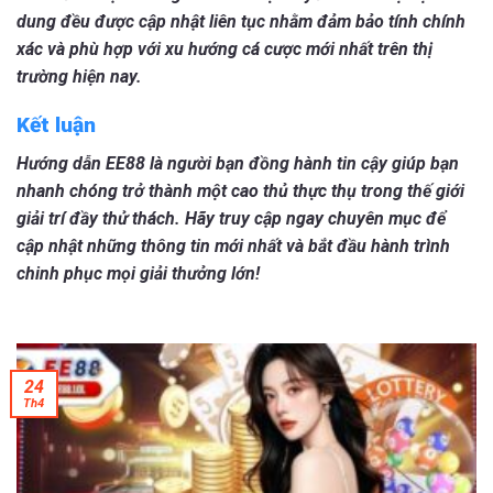
dung đều được cập nhật liên tục nhằm đảm bảo tính chính
xác và phù hợp với xu hướng cá cược mới nhất trên thị
trường hiện nay.
Kết luận
Hướng dẫn EE88
là người bạn đồng hành tin cậy giúp bạn
nhanh chóng trở thành một cao thủ thực thụ trong thế giới
giải trí đầy thử thách. Hãy truy cập ngay chuyên mục để
cập nhật những thông tin mới nhất và bắt đầu hành trình
chinh phục mọi giải thưởng lớn!
24
Th4