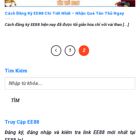
Cách Đăng Ký EE88 Chi Tiết Nhất – Nhận Quà Tân Thủ Ngay
Cách đăng ký EE88 hiện nay đã được tối giản hóa chỉ với vài thao [...]
1
2
Tìm Kiếm
TÌM
Truy Cập EE88
Đăng ký, đăng nhập và kiểm tra link EE88 mới nhất tại