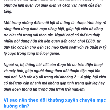
phút để làm quen với giao diện và cách vận hành của nền
tảng.
Một trong những điểm nổi bật là thông tin được trình bày rõ
ràng theo từng danh mục riêng biệt, giúp hội viên dễ dàng
tra cứu chỉ trong vài thao tác. Người chơi có thể tìm thấy
nhiều nội dung hữu ích liên quan đến cách chơi EE88, từ
quy tắc cơ bản cho đến các mẹo kiểm soát vốn và quản lý tỷ
lệ cược trong từng thể loại game.
Ngoài ra, hệ thống bài viết còn được tối ưu trên điện thoại
và máy tính, giúp người dùng theo dõi thuận tiện mọi lúc
mọi nơi. Nhờ tốc độ tải trang chỉ khoảng 2 – 4 giây, hội viên
có thể truy cập nhanh mà không gặp tình trạng giật lag hay
gián đoạn thông tin trong quá trình trải nghiệm.
Vì sao nên theo dõi thường xuyên chuyên mục
hướng dẫn?