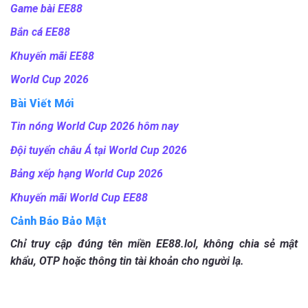
Game bài EE88
Bắn cá EE88
Khuyến mãi EE88
World Cup 2026
Bài Viết Mới
Tin nóng World Cup 2026 hôm nay
Đội tuyển châu Á tại World Cup 2026
Bảng xếp hạng World Cup 2026
Khuyến mãi World Cup EE88
Cảnh Báo Bảo Mật
Chỉ truy cập đúng tên miền EE88.lol, không chia sẻ mật
khẩu, OTP hoặc thông tin tài khoản cho người lạ.