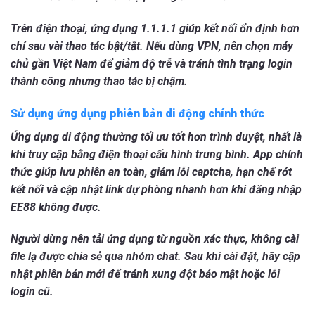
Trên điện thoại, ứng dụng 1.1.1.1 giúp kết nối ổn định hơn
chỉ sau vài thao tác bật/tắt. Nếu dùng VPN, nên chọn máy
chủ gần Việt Nam để giảm độ trễ và tránh tình trạng login
thành công nhưng thao tác bị chậm.
Sử dụng ứng dụng phiên bản di động chính thức
Ứng dụng di động thường tối ưu tốt hơn trình duyệt, nhất là
khi truy cập bằng điện thoại cấu hình trung bình. App chính
thức giúp lưu phiên an toàn, giảm lỗi captcha, hạn chế rớt
kết nối và cập nhật link dự phòng nhanh hơn khi đăng nhập
EE88 không được.
Người dùng nên tải ứng dụng từ nguồn xác thực, không cài
file lạ được chia sẻ qua nhóm chat. Sau khi cài đặt, hãy cập
nhật phiên bản mới để tránh xung đột bảo mật hoặc lỗi
login cũ.