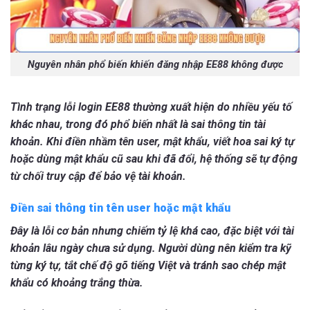
Nguyên nhân phổ biến khiến đăng nhập EE88 không được
Tình trạng lỗi login EE88 thường xuất hiện do nhiều yếu tố
khác nhau, trong đó phổ biến nhất là sai thông tin tài
khoản. Khi điền nhầm tên user, mật khẩu, viết hoa sai ký tự
hoặc dùng mật khẩu cũ sau khi đã đổi, hệ thống sẽ tự động
từ chối truy cập để bảo vệ tài khoản.
Điền sai thông tin tên user hoặc mật khẩu
Đây là lỗi cơ bản nhưng chiếm tỷ lệ khá cao, đặc biệt với tài
khoản lâu ngày chưa sử dụng. Người dùng nên kiểm tra kỹ
từng ký tự, tắt chế độ gõ tiếng Việt và tránh sao chép mật
khẩu có khoảng trắng thừa.