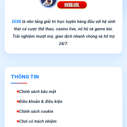
EE88
là nền tảng giải trí trực tuyến hàng đầu với hệ sinh
thái cá cược thể thao, casino live, nổ hũ và game bài.
Trải nghiệm mượt mà, giao dịch nhanh chóng và hỗ trợ
24/7.
THÔNG TIN
Chính sách bảo mật
Điều khoản & điều kiện
Chính sách cookie
Chơi có trách nhiệm