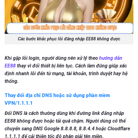
Các bước khắc phục lỗi đăng nhập EE88 không được
Khi gặp lỗi login, người dùng nên xử lý theo
hướng dẫn
EE88
thay vì đổi thiết bị liên tục. Cách làm đúng giúp xác
định nhanh lỗi đến từ mạng, tài khoản, trình duyệt hay hệ
thống.
Thay đổi địa chỉ DNS hoặc sử dụng phần mềm
VPN/1.1.1.1
Đổi DNS là cách thường dùng khi đường link đăng nhập
EE88 không được hoặc tải quá chậm. Người dùng có thể
chuyển sang DNS Google 8.8.8.8, 8.8.4.4 hoặc Cloudflare
1.1.1.1 để cải thiện tốc độ phân giải tên miền.