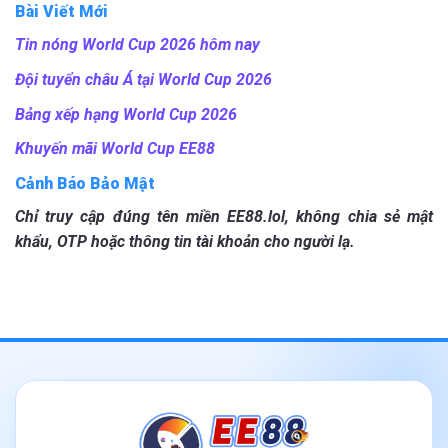
Bài Viết Mới
Tin nóng World Cup 2026 hôm nay
Đội tuyển châu Á tại World Cup 2026
Bảng xếp hạng World Cup 2026
Khuyến mãi World Cup EE88
Cảnh Báo Bảo Mật
Chỉ truy cập đúng tên miền EE88.lol, không chia sẻ mật
khẩu, OTP hoặc thông tin tài khoản cho người lạ.