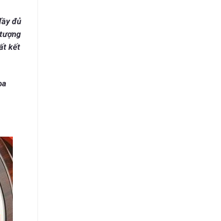
đầy đủ
 tượng
ất kết
ọa