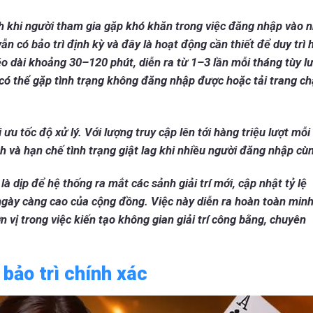
h khi người tham gia gặp khó khăn trong việc đăng nhập vào 
n có bảo trì định kỳ và đây là hoạt động cần thiết để duy trì 
éo dài khoảng 30–120 phút, diễn ra từ 1–3 lần mỗi tháng tùy l
g có thể gặp tình trạng không đăng nhập được hoặc tải trang c
 ưu tốc độ xử lý. Với lượng truy cập lên tới hàng triệu lượt mỗi
h và hạn chế tình trạng giật lag khi nhiều người đăng nhập cù
là dịp để hệ thống ra mắt các sảnh giải trí mới, cập nhật tỷ lệ
ày càng cao của cộng đồng. Việc này diễn ra hoàn toàn minh
 vị trong việc kiến tạo không gian giải trí công bằng, chuyên
 bảo trì chính xác