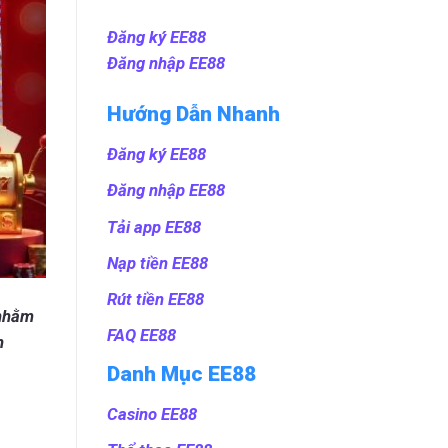
Đăng ký EE88
Đăng nhập EE88
Hướng Dẫn Nhanh
Đăng ký EE88
Đăng nhập EE88
Tải app EE88
Nạp tiền EE88
Rút tiền EE88
 nhằm
FAQ EE88
n
Danh Mục EE88
Casino EE88