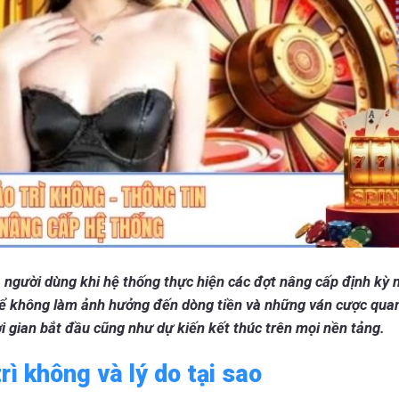
 người dùng khi hệ thống thực hiện các đợt nâng cấp định kỳ
. Để không làm ảnh hưởng đến dòng tiền và những ván cược qua
i gian bắt đầu cũng như dự kiến kết thúc trên mọi nền tảng.
rì không và lý do tại sao