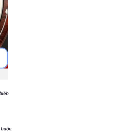
biến
t buộc.