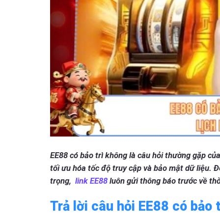
EE88 có bảo trì không
là câu hỏi thường gặp của
tối ưu hóa tốc độ truy cập và bảo mật dữ liệu
trọng,
link EE88
luôn gửi thông báo trước về thờ
Trả lời câu hỏi EE88 có bảo t