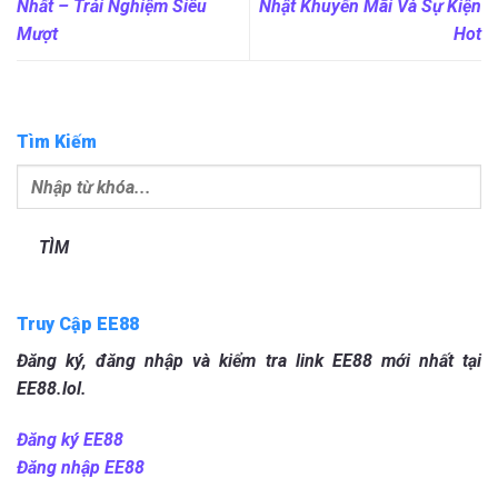
Nhất – Trải Nghiệm Siêu
Nhật Khuyến Mãi Và Sự Kiện
Mượt
Hot
Tìm Kiếm
TÌM
Truy Cập EE88
Đăng ký, đăng nhập và kiểm tra link EE88 mới nhất tại
EE88.lol.
Đăng ký EE88
Đăng nhập EE88