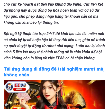
cho các kế hoạch đặt tiền vào khung giờ vàng. Các liên kết
dự phòng này được đồng bộ hóa hoàn toàn với cơ sở dữ
liệu gốc, cho phép đăng nhập bằng tài khoản sẵn có mà
không cần khai báo lại thông tin.
Đội ngũ kỹ thuật túc trực 24/7 để khởi tạo các tên miền mới
có chứa ký tự số hoặc hậu tố thay đổi liên tục, giúp né tránh
sự quét duyệt tự động từ robot nhà mạng. Luôn lưu lại danh
sách 5 liên kết thay thế chính thống sẽ là chìa khóa để hội
viên không còn lo lắng về việc EE88 có bị chặn không.
Tải ứng dụng di động để trải nghiệm mượt mà,
không chặn