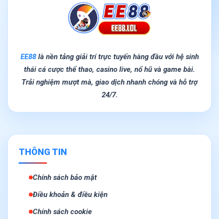
EE88
là nền tảng giải trí trực tuyến hàng đầu với hệ sinh
thái cá cược thể thao, casino live, nổ hũ và game bài.
Trải nghiệm mượt mà, giao dịch nhanh chóng và hỗ trợ
24/7.
THÔNG TIN
Chính sách bảo mật
Điều khoản & điều kiện
Chính sách cookie