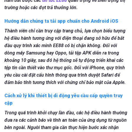
nắm bắt được các
tin tức EE88
quan trọng về biến động thị
trường hoặc các đợt trả thưởng lớn.
Hướng dẫn chúng ta tải app chuẩn cho Android iOS
Thành viên chỉ cần truy cập trang chủ, lựa chọn biểu tượng
hệ điều hành tương ứng với điện thoại đang sở hữu để bắt
đầu quy trình xác minh EE88 có bị chặn không. Đối với
dòng máy Samsung hay Oppo, tải tệp APK diễn ra trong
khoảng 10 giây, sau đó hệ thống sẽ tự động triển khai các
tệp tin cần thiết vào thư mục gốc. Đối với iPhone, quy trình
yêu cầu cài đặt cấu hình thông qua trình duyệt Safari để
đảm bảo tính tương thích với chứng chỉ bảo mật của Apple.
Cách xử lý khi thiết bị di động yêu cầu cấp quyền truy
cập
Trong quá trình khởi chạy lần đầu, các hệ điều hành thường
đưa ra các cảnh báo về tính an toàn của ứng dụng từ nguồn
bên ngoài. Người tham gia cần thực hiện bước xác nhận