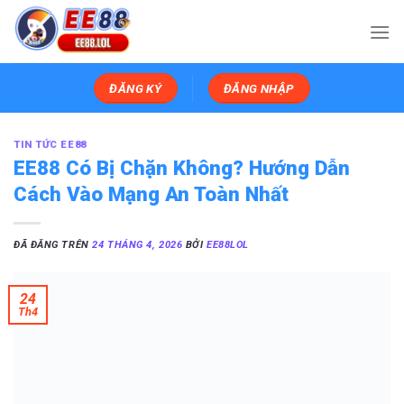
Chuyển
đến
nội
dung
ĐĂNG KÝ
ĐĂNG NHẬP
TIN TỨC EE88
EE88 Có Bị Chặn Không? Hướng Dẫn
Cách Vào Mạng An Toàn Nhất
ĐÃ ĐĂNG TRÊN
24 THÁNG 4, 2026
BỞI
EE88LOL
24
Th4