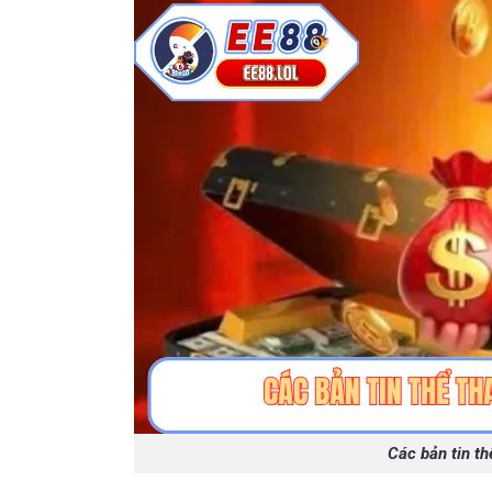
Các bản tin th