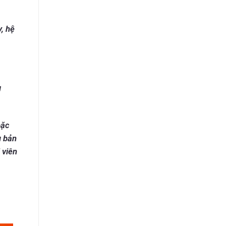
y, hệ
g
oặc
u bản
 viên