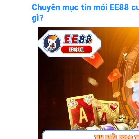
Chuyên mục tin mới EE88 cu
gì?