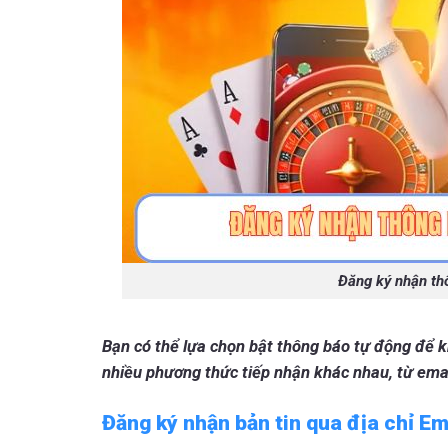
Đăng ký nhận thô
Bạn có thể lựa chọn bật thông báo tự động để k
nhiều phương thức tiếp nhận khác nhau, từ emai
Đăng ký nhận bản tin qua địa chỉ E