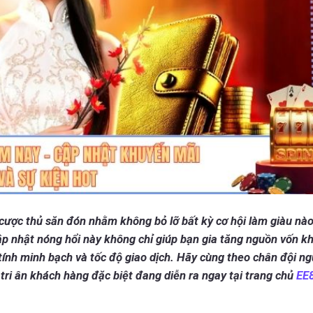
cược thủ săn đón nhằm không bỏ lỡ bất kỳ cơ hội làm giàu nào
p nhật nóng hổi này không chỉ giúp bạn gia tăng nguồn vốn kh
tính minh bạch và tốc độ giao dịch. Hãy cùng theo chân đội ng
tri ân khách hàng đặc biệt đang diễn ra ngay tại trang chủ
EE