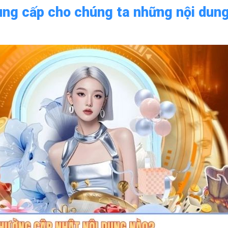
ng cấp cho chúng ta những nội dun