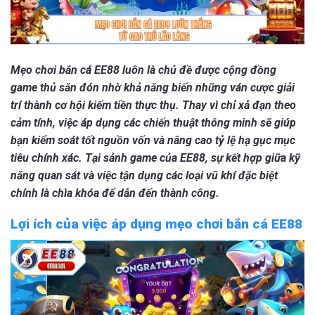
Mẹo chơi bắn cá EE88
luôn là chủ đề được cộng đồng
game thủ săn đón nhờ khả năng biến những ván cược giải
trí thành cơ hội kiếm tiền thực thụ. Thay vì chỉ xả đạn theo
cảm tính, việc áp dụng các chiến thuật thông minh sẽ giúp
bạn kiểm soát tốt nguồn vốn và nâng cao tỷ lệ hạ gục mục
tiêu chính xác. Tại sảnh game của EE88, sự kết hợp giữa kỹ
năng quan sát và việc tận dụng các loại vũ khí đặc biệt
chính là chìa khóa để dẫn đến thành công.
Lợi ích của việc áp dụng mẹo chơi bắn cá EE88