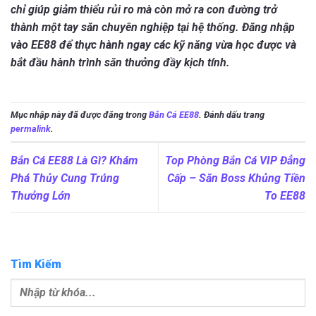
chỉ giúp giảm thiểu rủi ro mà còn mở ra con đường trở
thành một tay săn chuyên nghiệp tại hệ thống. Đăng nhập
vào EE88 để thực hành ngay các kỹ năng vừa học được và
bắt đầu hành trình săn thưởng đầy kịch tính.
Mục nhập này đã được đăng trong
Bắn Cá EE88
. Đánh dấu trang
permalink
.
Bắn Cá EE88 Là Gì? Khám
Top Phòng Bắn Cá VIP Đẳng
Phá Thủy Cung Trúng
Cấp – Săn Boss Khủng Tiền
Thưởng Lớn
To EE88
Tìm Kiếm