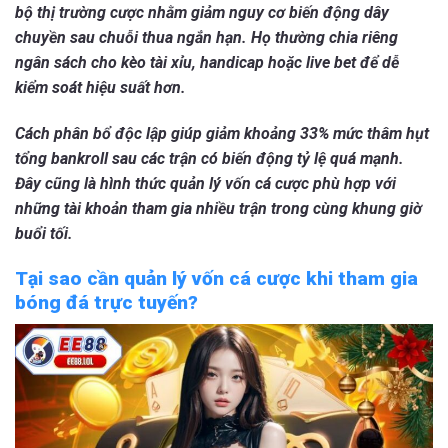
bộ thị trường cược nhằm giảm nguy cơ biến động dây
chuyền sau chuỗi thua ngắn hạn. Họ thường chia riêng
ngân sách cho kèo tài xỉu, handicap hoặc live bet để dễ
kiểm soát hiệu suất hơn.
Cách phân bổ độc lập giúp giảm khoảng 33% mức thâm hụt
tổng bankroll sau các trận có biến động tỷ lệ quá mạnh.
Đây cũng là hình thức quản lý vốn cá cược phù hợp với
những tài khoản tham gia nhiều trận trong cùng khung giờ
buổi tối.
Tại sao cần quản lý vốn cá cược khi tham gia
bóng đá trực tuyến?