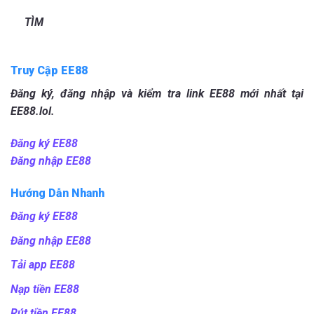
TÌM
Truy Cập EE88
Đăng ký, đăng nhập và kiểm tra link EE88 mới nhất tại
EE88.lol.
Đăng ký EE88
Đăng nhập EE88
Hướng Dẫn Nhanh
Đăng ký EE88
Đăng nhập EE88
Tải app EE88
Nạp tiền EE88
Rút tiền EE88