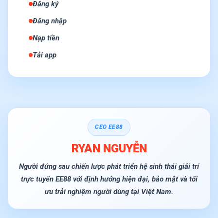
Đăng ký
Đăng nhập
Nạp tiền
Tải app
CEO EE88
RYAN NGUYỄN
Người đứng sau chiến lược phát triển hệ sinh thái giải trí
trực tuyến EE88 với định hướng hiện đại, bảo mật và tối
ưu trải nghiệm người dùng tại Việt Nam.