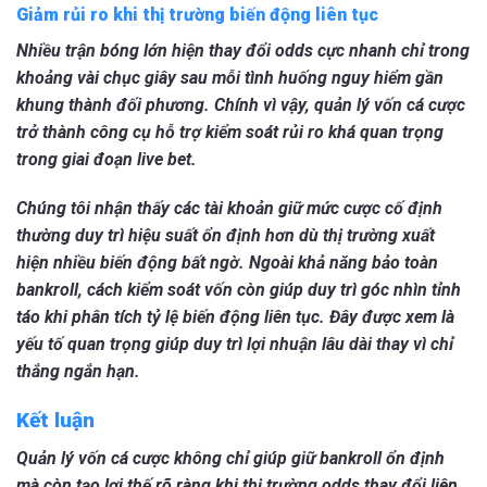
Giảm rủi ro khi thị trường biến động liên tục
Nhiều trận bóng lớn hiện thay đổi odds cực nhanh chỉ trong
khoảng vài chục giây sau mỗi tình huống nguy hiểm gần
khung thành đối phương. Chính vì vậy, quản lý vốn cá cược
trở thành công cụ hỗ trợ kiểm soát rủi ro khá quan trọng
trong giai đoạn live bet.
Chúng tôi nhận thấy các tài khoản giữ mức cược cố định
thường duy trì hiệu suất ổn định hơn dù thị trường xuất
hiện nhiều biến động bất ngờ. Ngoài khả năng bảo toàn
bankroll, cách kiểm soát vốn còn giúp duy trì góc nhìn tỉnh
táo khi phân tích tỷ lệ biến động liên tục. Đây được xem là
yếu tố quan trọng giúp duy trì lợi nhuận lâu dài thay vì chỉ
thắng ngắn hạn.
Kết luận
Quản lý vốn cá cược
không chỉ giúp giữ bankroll ổn định
mà còn tạo lợi thế rõ ràng khi thị trường odds thay đổi liên