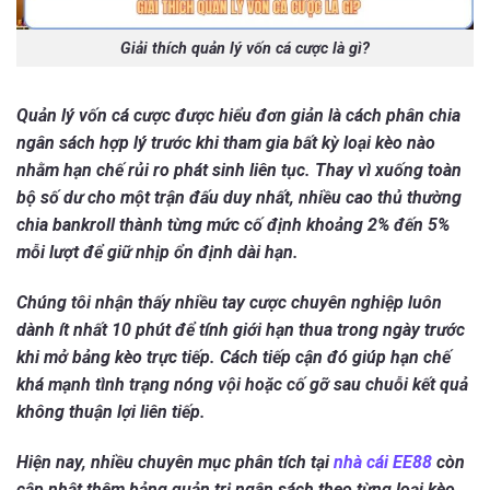
Giải thích quản lý vốn cá cược là gì?
Quản lý vốn cá cược được hiểu đơn giản là cách phân chia
ngân sách hợp lý trước khi tham gia bất kỳ loại kèo nào
nhằm hạn chế rủi ro phát sinh liên tục. Thay vì xuống toàn
bộ số dư cho một trận đấu duy nhất, nhiều cao thủ thường
chia bankroll thành từng mức cố định khoảng 2% đến 5%
mỗi lượt để giữ nhịp ổn định dài hạn.
Chúng tôi nhận thấy nhiều tay cược chuyên nghiệp luôn
dành ít nhất 10 phút để tính giới hạn thua trong ngày trước
khi mở bảng kèo trực tiếp. Cách tiếp cận đó giúp hạn chế
khá mạnh tình trạng nóng vội hoặc cố gỡ sau chuỗi kết quả
không thuận lợi liên tiếp.
Hiện nay, nhiều chuyên mục phân tích tại
nhà cái EE88
còn
cập nhật thêm bảng quản trị ngân sách theo từng loại kèo