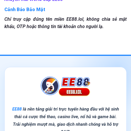
Cảnh Báo Bảo Mật
Chỉ truy cập đúng tên miền EE88.lol, không chia sẻ mật
khẩu, OTP hoặc thông tin tài khoản cho người lạ.
EE88
là nền tảng giải trí trực tuyến hàng đầu với hệ sinh
thái cá cược thể thao, casino live, nổ hũ và game bài.
Trải nghiệm mượt mà, giao dịch nhanh chóng và hỗ trợ