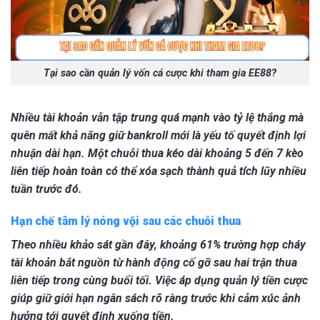
Tại sao cần quản lý vốn cá cược khi tham gia EE88?
Nhiều tài khoản vẫn tập trung quá mạnh vào tỷ lệ thắng mà
quên mất khả năng giữ bankroll mới là yếu tố quyết định lợi
nhuận dài hạn. Một chuỗi thua kéo dài khoảng 5 đến 7 kèo
liên tiếp hoàn toàn có thể xóa sạch thành quả tích lũy nhiều
tuần trước đó.
Hạn chế tâm lý nóng vội sau các chuỗi thua
Theo nhiều khảo sát gần đây, khoảng 61% trường hợp cháy
tài khoản bắt nguồn từ hành động cố gỡ sau hai trận thua
liên tiếp trong cùng buổi tối. Việc áp dụng quản lý tiền cược
giúp giữ giới hạn ngân sách rõ ràng trước khi cảm xúc ảnh
hưởng tới quyết định xuống tiền.