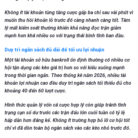
Không ít tài khoản từng tăng cược gấp ba chỉ sau vài phút vì
muốn thu hồi khoản lỗ trước đó càng nhanh càng tốt. Tâm
lý mất kiểm soát thường khiến khả năng đọc trận giảm
mạnh hơn khá nhiều so với trạng thái bình tĩnh ban đầu.
Duy trì ngân sách đủ dài để tối ưu lợi nhuận
Một tài khoản sở hữu bankroll ổn định thường có nhiều cơ
hội tận dụng các kèo giá trị hơn so với kiểu xuống mạnh
trong thời gian ngắn. Theo thống kê năm 2026, nhiều tài
khoản lợi nhuận cao đều duy trì ngân sách tối thiểu đủ cho
khoảng 40 đến 60 lượt cược.
Hình thức quản lý vốn cá cược hợp lý còn giúp tránh tình
trạng cạn số dư trước các trận đấu lớn cuối tuần có tỷ lệ
hấp dẫn hơn đáng kể. Không ít trường hợp bỏ lỡ cơ hội tốt
chỉ vì đã dồn toàn bộ ngân sách vào các kèo nhỏ trước đó.