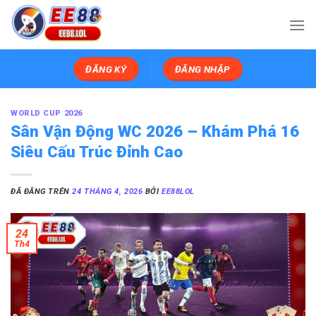
Chuyển
đến
nội
dung
ĐĂNG KÝ
ĐĂNG NHẬP
WORLD CUP 2026
Sân Vận Động WC 2026 – Khám Phá 16
Siêu Cấu Trúc Đỉnh Cao
ĐÃ ĐĂNG TRÊN
24 THÁNG 4, 2026
BỞI
EE88LOL
24
Th4