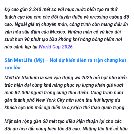
Độ cao gần 2.240 mét so với mực nước biển tạo ra thử
thách cực lớn cho các đội tuyển thiên về pressing cường độ
cao. Ngoài giá trị chuyên môn, công trình còn mang dấu ấn
văn hóa sâu đậm của Mexico. Những màn cổ vũ kéo dài
suốt hơn 90 phút tạo bầu không khí nóng bỏng hiếm nơi
nào sánh kịp tại
World Cup 2026
.
Sân MetLife (Mỹ) – Nơi dự kiến diễn ra trận chung kết
rực lửa
MetLife Stadium là sân vận động wc 2026 nổi bật nhờ kiến
trúc hiện đại cùng khả năng phục vụ lượng khán giả vượt
mức 82.000 người trong cùng thời điểm. Công trình nằm
gần thành phố New York City nên luôn thu hút lượng du
khách cực lớn mỗi dịp diễn ra sự kiện thể thao quan trọng.
Mặt sân rộng gần 68 mét tạo điều kiện thuận lợi cho các
đội ưu tiên tấn công biên tốc độ cao. Những tập thể sở hữu