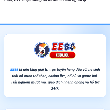
EE88
là nền tảng giải trí trực tuyến hàng đầu với hệ sinh
thái cá cược thể thao, casino live, nổ hũ và game bài.
Trải nghiệm mượt mà, giao dịch nhanh chóng và hỗ trợ
24/7.