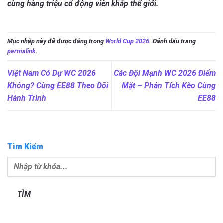
cùng hàng triệu cổ động viên khắp thế giới.
Mục nhập này đã được đăng trong
World Cup 2026
. Đánh dấu trang
permalink
.
Việt Nam Có Dự WC 2026
Các Đội Mạnh WC 2026 Điểm
Không? Cùng EE88 Theo Dõi
Mặt – Phân Tích Kèo Cùng
Hành Trình
EE88
Tìm Kiếm
TÌM