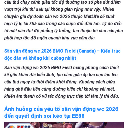
cầu thủ chạy cánh giàu tốc độ thường tạo số pha dứt điểm
vượt trội khi thi đấu tại không gian rộng như vậy. Nhiều
chuyên gia dự đoán
sân wc 2026
thuộc MetLife sẽ xuất
hiện tỷ lệ tài khá cao trong các cuộc đối đầu lớn. Lý do đến
từ mặt sân đạt độ phẳng lý tưởng, tạo thuận lợi cho các pha
phối hợp tốc độ ngắn quanh khu vực cấm địa.
Sân vận động wc 2026 BMO Field (Canada) – Kiến trúc
độc đáo và không khí cuồng nhiệt
Sân vận động wc 2026 BMO Field mang phong cách thiết
kế gần khán đài kiểu Anh, tạo cảm giác áp lực cực lớn lên
cầu thủ ngay từ thời điểm khởi động. Khoảng cách giữa
hàng ghế đầu tiên cùng đường biên chỉ khoảng vài mét,
khiến âm thanh cổ vũ tác động trực tiếp tới tâm lý thi đấu.
Ảnh hưởng của yếu tố sân vận động wc 2026
đến quyết định soi kèo tại EE88