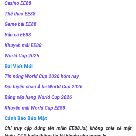
Casino EE88
Thể thao EE88
Game bài EE88
Bắn cá EE88
Khuyến mãi EE88
World Cup 2026
Bài Viết Mới
Tin nóng World Cup 2026 hôm nay
Đội tuyển châu Á tại World Cup 2026
Bảng xếp hạng World Cup 2026
Khuyến mãi World Cup EE88
Cảnh Báo Bảo Mật
Chỉ truy cập đúng tên miền EE88.lol, không chia sẻ mật
khẩu, OTP hoặc thông tin tài khoản cho người lạ.