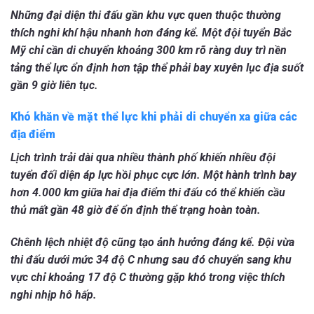
Những đại diện thi đấu gần khu vực quen thuộc thường
thích nghi khí hậu nhanh hơn đáng kể. Một đội tuyển Bắc
Mỹ chỉ cần di chuyển khoảng 300 km rõ ràng duy trì nền
tảng thể lực ổn định hơn tập thể phải bay xuyên lục địa suốt
gần 9 giờ liên tục.
Khó khăn về mặt thể lực khi phải di chuyển xa giữa các
địa điểm
Lịch trình trải dài qua nhiều thành phố khiến nhiều đội
tuyển đối diện áp lực hồi phục cực lớn. Một hành trình bay
hơn 4.000 km giữa hai địa điểm thi đấu có thể khiến cầu
thủ mất gần 48 giờ để ổn định thể trạng hoàn toàn.
Chênh lệch nhiệt độ cũng tạo ảnh hưởng đáng kể. Đội vừa
thi đấu dưới mức 34 độ C nhưng sau đó chuyển sang khu
vực chỉ khoảng 17 độ C thường gặp khó trong việc thích
nghi nhịp hô hấp.