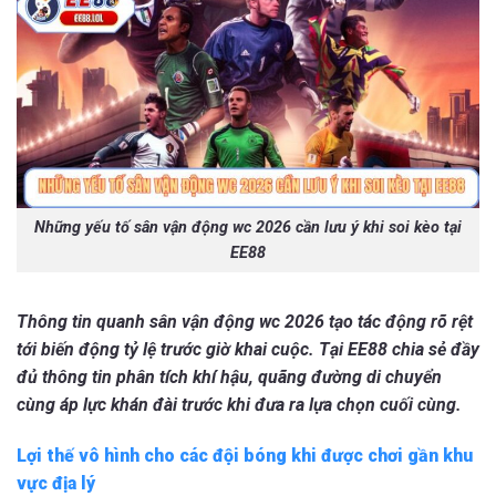
Những yếu tố sân vận động wc 2026 cần lưu ý khi soi kèo tại
EE88
Thông tin quanh sân vận động wc 2026 tạo tác động rõ rệt
tới biến động tỷ lệ trước giờ khai cuộc. Tại EE88 chia sẻ đầy
đủ thông tin phân tích khí hậu, quãng đường di chuyển
cùng áp lực khán đài trước khi đưa ra lựa chọn cuối cùng.
Lợi thế vô hình cho các đội bóng khi được chơi gần khu
vực địa lý