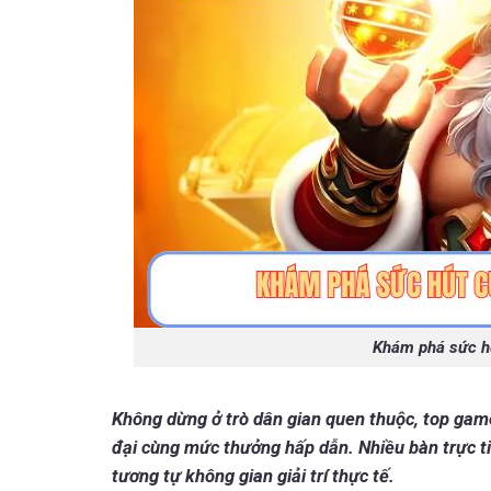
Khám phá sức hút
Không dừng ở trò dân gian quen thuộc, top game
đại cùng mức thưởng hấp dẫn. Nhiều bàn trực t
tương tự không gian giải trí thực tế.