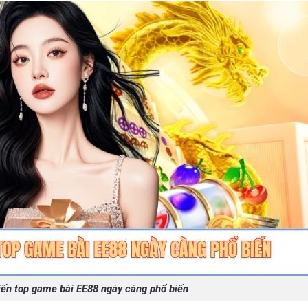
ến top game bài EE88 ngày càng phổ biến