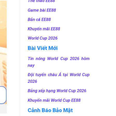
Thể thao EE88
Game bài EE88
Bắn cá EE88
Khuyến mãi EE88
World Cup 2026
Bài Viết Mới
Tin nóng World Cup 2026 hôm
nay
Đội tuyển châu Á tại World Cup
2026
Bảng xếp hạng World Cup 2026
Khuyến mãi World Cup EE88
Cảnh Báo Bảo Mật