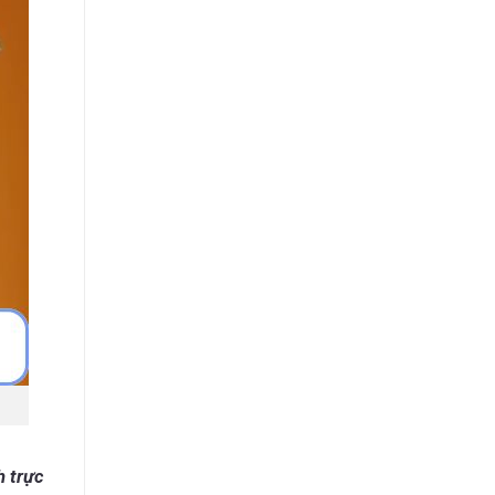
h trực