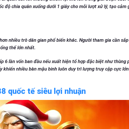
c độ chia quân xuống dưới 1 giây cho mỗi lượt xử lý, tạo cảm 
 hơn nhiều trò dân gian phổ biến khác. Người tham gia cần sắp
ổng thể lớn nhất.
p 6 lần vốn ban đầu nếu xuất hiện tổ hợp đặc biệt như thùng 
ấy khiến nhiều bàn mậu binh luôn duy trì lượng truy cập cực lớ
8 quốc tế siêu lợi nhuận