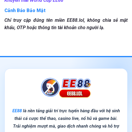
Khuyến mãi World Cup EE88
Cảnh Báo Bảo Mật
Chỉ truy cập đúng tên miền EE88.lol, không chia sẻ mật
khẩu, OTP hoặc thông tin tài khoản cho người lạ.
EE88
là nền tảng giải trí trực tuyến hàng đầu với hệ sinh
thái cá cược thể thao, casino live, nổ hũ và game bài.
Trải nghiệm mượt mà, giao dịch nhanh chóng và hỗ trợ