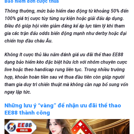
Bảo hiểm đơn cược thua
Thông thường, mức bảo hiểm dao động từ khoảng 50% đến
100% giá trị cược tùy từng sự kiện hoặc giải đấu áp dụng.
Điều đó giúp hội viên giảm đáng kể áp lực tâm lý khi tham
gia các trận đấu odds biến động mạnh như derby hoặc đại
chiến top đầu châu Âu.
Không ít cược thủ lâu năm đánh giá ưu đãi thể thao EE88
dạng bảo hiểm kèo đặc biệt hữu ích với nhóm chuyên cược
live hoặc theo handicap rung liên tục. Trong nhiều trường
hợp, khoản hoàn tiền sau vé thua đầu tiên còn giúp người
tham gia duy trì chiến thuật mà không cần nạp bổ sung vốn
ngay lập tức.
Những lưu ý “vàng” để nhận ưu đãi thể thao
EE88 thành công