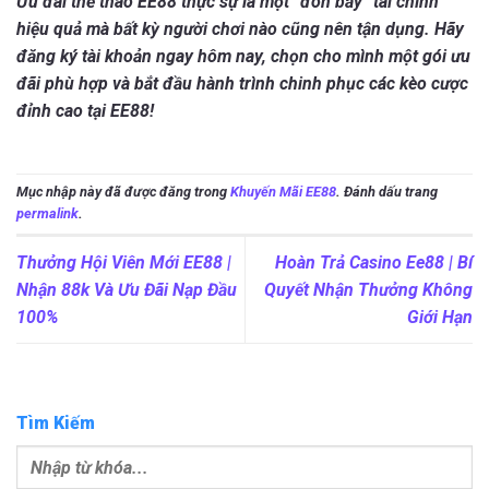
Ưu đãi thể thao EE88
thực sự là một “đòn bẩy” tài chính
hiệu quả mà bất kỳ người chơi nào cũng nên tận dụng. Hãy
đăng ký tài khoản ngay hôm nay, chọn cho mình một gói ưu
đãi phù hợp và bắt đầu hành trình chinh phục các kèo cược
đỉnh cao tại EE88!
Mục nhập này đã được đăng trong
Khuyến Mãi EE88
. Đánh dấu trang
permalink
.
Thưởng Hội Viên Mới EE88 |
Hoàn Trả Casino Ee88 | Bí
Nhận 88k Và Ưu Đãi Nạp Đầu
Quyết Nhận Thưởng Không
100%
Giới Hạn
Tìm Kiếm