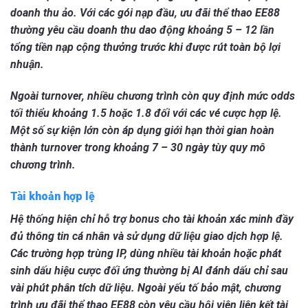
doanh thu ảo. Với các gói nạp đầu, ưu đãi thể thao EE88
thường yêu cầu doanh thu dao động khoảng 5 – 12 lần
tổng tiền nạp cộng thưởng trước khi được rút toàn bộ lợi
nhuận.
Ngoài turnover, nhiều chương trình còn quy định mức odds
tối thiểu khoảng 1.5 hoặc 1.8 đối với các vé cược hợp lệ.
Một số sự kiện lớn còn áp dụng giới hạn thời gian hoàn
thành turnover trong khoảng 7 – 30 ngày tùy quy mô
chương trình.
Tài khoản hợp lệ
Hệ thống hiện chỉ hỗ trợ bonus cho tài khoản xác minh đầy
đủ thông tin cá nhân và sử dụng dữ liệu giao dịch hợp lệ.
Các trường hợp trùng IP, dùng nhiều tài khoản hoặc phát
sinh dấu hiệu cược đối ứng thường bị AI đánh dấu chỉ sau
vài phút phân tích dữ liệu. Ngoài yếu tố bảo mật, chương
trình
ưu đãi thể thao EE88
còn yêu cầu hội viên liên kết tài