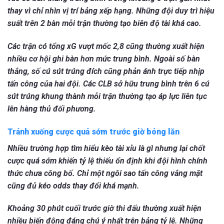
thay vì chỉ nhìn vị trí bảng xếp hạng. Những đội duy trì hiệu
suất trên 2 bàn mỗi trận thường tạo biên độ tài khá cao.
Các trận có tổng xG vượt mốc 2,8 cũng thường xuất hiện
nhiều cơ hội ghi bàn hơn mức trung bình. Ngoài số bàn
thắng, số cú sút trúng đích cũng phản ánh trực tiếp nhịp
tấn công của hai đội. Các CLB sở hữu trung bình trên 6 cú
sút trúng khung thành mỗi trận thường tạo áp lực liên tục
lên hàng thủ đối phương.
Tránh xuống cược quá sớm trước giờ bóng lăn
Nhiều trường hợp tìm hiểu kèo tài xỉu là gì nhưng lại chốt
cược quá sớm khiến tỷ lệ thiếu ổn định khi đội hình chính
thức chưa công bố. Chỉ một ngôi sao tấn công vắng mặt
cũng đủ kéo odds thay đổi khá mạnh.
Khoảng 30 phút cuối trước giờ thi đấu thường xuất hiện
nhiều biến động đáng chú ý nhất trên bảng tỷ lệ. Những