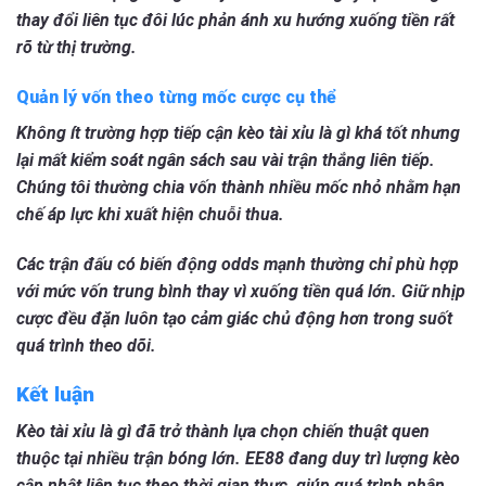
thay đổi liên tục đôi lúc phản ánh xu hướng xuống tiền rất
rõ từ thị trường.
Quản lý vốn theo từng mốc cược cụ thể
Không ít trường hợp tiếp cận kèo tài xỉu là gì khá tốt nhưng
lại mất kiểm soát ngân sách sau vài trận thắng liên tiếp.
Chúng tôi thường chia vốn thành nhiều mốc nhỏ nhằm hạn
chế áp lực khi xuất hiện chuỗi thua.
Các trận đấu có biến động odds mạnh thường chỉ phù hợp
với mức vốn trung bình thay vì xuống tiền quá lớn. Giữ nhịp
cược đều đặn luôn tạo cảm giác chủ động hơn trong suốt
quá trình theo dõi.
Kết luận
Kèo tài xỉu là gì
đã trở thành lựa chọn chiến thuật quen
thuộc tại nhiều trận bóng lớn. EE88 đang duy trì lượng kèo
cập nhật liên tục theo thời gian thực, giúp quá trình phân