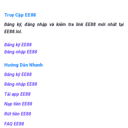
Truy Cập EE88
Đăng ký, đăng nhập và kiểm tra link EE88 mới nhất tại
EE88.lol.
Đăng ký EE88
Đăng nhập EE88
Hướng Dẫn Nhanh
Đăng ký EE88
Đăng nhập EE88
Tải app EE88
Nạp tiền EE88
Rút tiền EE88
FAQ EE88