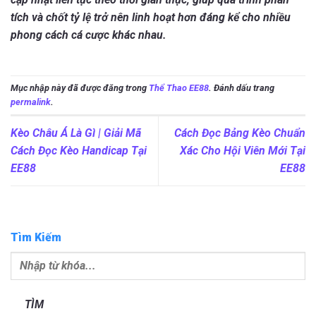
tích và chốt tỷ lệ trở nên linh hoạt hơn đáng kể cho nhiều
phong cách cá cược khác nhau.
Mục nhập này đã được đăng trong
Thể Thao EE88
. Đánh dấu trang
permalink
.
Kèo Châu Á Là Gì | Giải Mã
Cách Đọc Bảng Kèo Chuẩn
Cách Đọc Kèo Handicap Tại
Xác Cho Hội Viên Mới Tại
EE88
EE88
Tìm Kiếm
TÌM