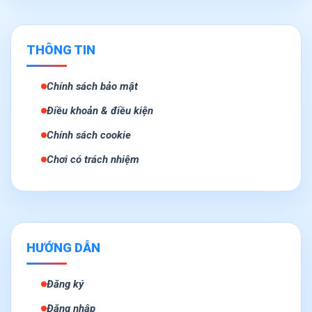
THÔNG TIN
Chính sách bảo mật
Điều khoản & điều kiện
Chính sách cookie
Chơi có trách nhiệm
HƯỚNG DẪN
Đăng ký
Đăng nhập