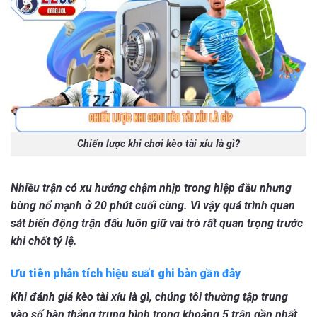
Chiến lược khi chơi kèo tài xỉu là gì?
Nhiều trận có xu hướng chậm nhịp trong hiệp đầu nhưng
bùng nổ mạnh ở 20 phút cuối cùng. Vì vậy quá trình quan
sát biến động trận đấu luôn giữ vai trò rất quan trọng trước
khi chốt tỷ lệ.
Ưu tiên phân tích hiệu suất ghi bàn gần đây
Khi đánh giá
kèo tài xỉu là gì
, chúng tôi thường tập trung
vào số bàn thắng trung bình trong khoảng 5 trận gần nhất